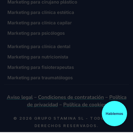
Marketing para cirujano plástico
Marketing para clínica estética
Marketing para clínica capilar
Marketing para psicólogos
Marketing para clínica dental
Marketing para nutricionista
Marketing para fisioterapeutas
Marketing para traumatólogos
Aviso legal
Condiciones de contratación
Política
–
–
de privacidad
Política de cookies
–
Hablemos
© 2026 GRUPO STAMINA SL - TODOS LOS
DERECHOS RESERVADOS.