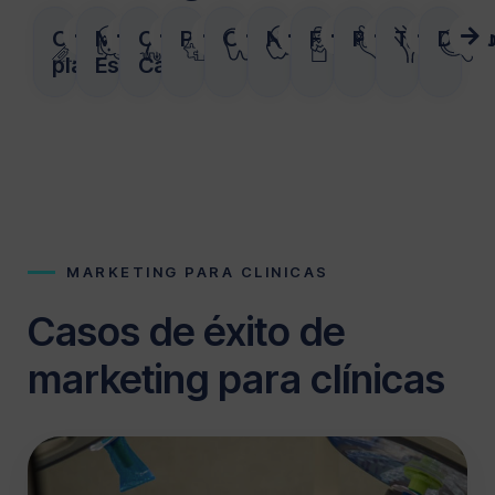
Cirugía
Medicina
Cirugía
Psicología
Odontología
Nutrición
Fisioterapia
Podología
Traumato
Derm
plástica
Estética
Capilar
MARKETING PARA CLINICAS
Casos de éxito de
marketing para clínicas