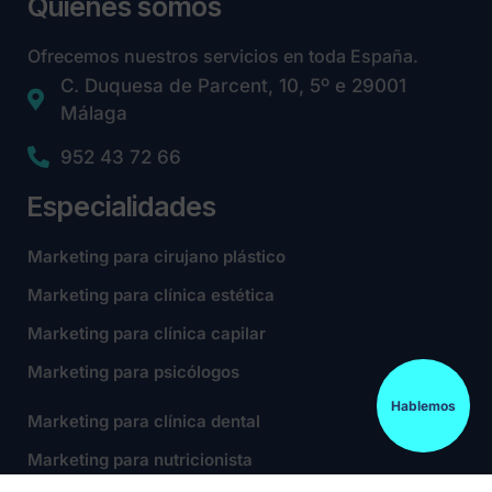
Quiénes somos
Ofrecemos nuestros servicios en toda España.
C. Duquesa de Parcent, 10, 5º e 29001
Málaga
952 43 72 66
Especialidades
Marketing para cirujano plástico
Marketing para clínica estética
Marketing para clínica capilar
Marketing para psicólogos
Hablemos
Marketing para clínica dental
Marketing para nutricionista