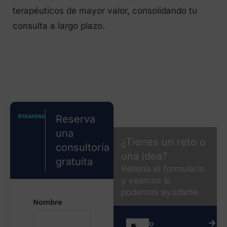
terapéuticos de mayor valor, consolidando tu
consulta a largo plazo.
Reserva
una
¿Tienes un reto o
consultoría
una idea?
gratuita
Rellena el formulario
y veamos si
podemos ayudarte.
Nombre
o